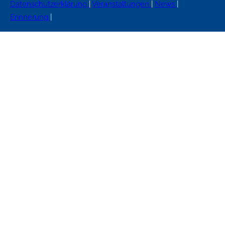
Datenschutzerklärung
|
Veranstaltungen
|
News
|
Erinnerung
|