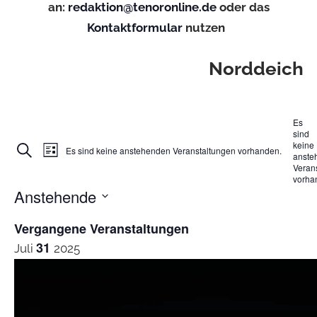
an:
redaktion@tenoronline.de
oder das
Kontaktformular
nutzen
Norddeich
Es
sind
keine
Veranstaltung
Veranstaltungen
Suche
Es sind keine anstehenden Veranstaltungen vorhanden.
Liste
anste
Ansichten-
Veran
Suche
vorha
Navigation
und
Anstehende
Ansichten,
Datum
Vergangene Veranstaltungen
Navigation
wählen.
31
Juli
2025