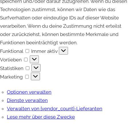
speichern und/oder darauf zuzugreifen. Wenn du diesen
Technologien zustimmst, können wir Daten wie das
Surfverhalten oder eindeutige IDs auf dieser Website
verarbeiten. Wenn du deine Zustimmung nicht erteilst
oder zurückziehst, können bestimmte Merkmale und
Funktionen beeinträchtigt werden.
Funktional
Funktional
Immer aktiv
Vorlieben
Vorlieben
Statistiken
Statistiken
Marketing
Marketing
Optionen verwalten
Dienste verwalten
Verwalten von {vendor_count}-Lieferanten
Lese mehr über diese Zwecke