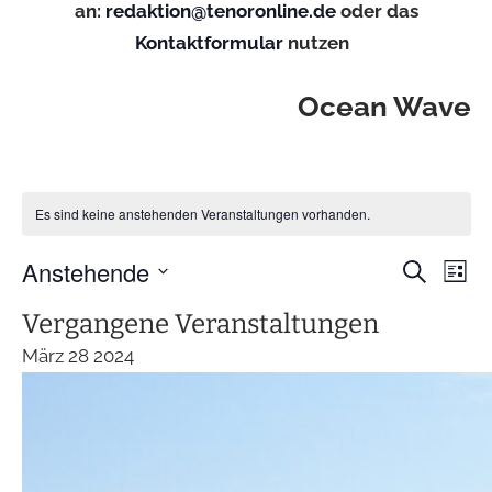
an:
redaktion@tenoronline.de
oder das
Kontaktformular
nutzen
Ocean Wave
Es sind keine anstehenden Veranstaltungen vorhanden.
Anstehende
Ver
Verans
Suche
Liste
Ans
Suche
Datum
Vergangene Veranstaltungen
Nav
und
wählen.
März
28
2024
Ansicht
Navigat