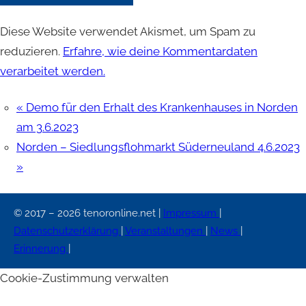
Diese Website verwendet Akismet, um Spam zu
reduzieren.
Erfahre, wie deine Kommentardaten
verarbeitet werden.
«
Demo für den Erhalt des Krankenhauses in Norden
am 3.6.2023
Norden – Siedlungsflohmarkt Süderneuland 4.6.2023
»
© 2017 – 2026 tenoronline.net |
Impressum
|
Datenschutzerklärung
|
Veranstaltungen
|
News
|
Erinnerung
|
Cookie-Zustimmung verwalten