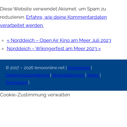
Diese Website verwendet Akismet, um Spam zu
reduzieren.
Erfahre, wie deine Kommentardaten
verarbeitet werden.
«
Norddeich – Open Air Kino am Meer Juli 2023
Norddeich – Wikingerfest am Meer 2023
»
© 2017 – 2026 tenoronline.net |
Impressum
|
Datenschutzerklärung
|
Veranstaltungen
|
News
|
Erinnerung
|
Cookie-Zustimmung verwalten