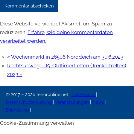
Diese Website verwendet Akismet, um Spam zu
reduzieren.
Erfahre, wie deine Kommentardaten
verarbeitet werden.
«
Wochenmarkt in 26506 Norddeich am 30.6.2023
Rechtsupweg – 19. Oldtimertreffen (Treckertreffen)
2023
»
© 2017 – 2026 tenoronline.net |
Impressum
|
Datenschutzerklärung
|
Veranstaltungen
|
News
|
Erinnerung
|
Cookie-Zustimmung verwalten