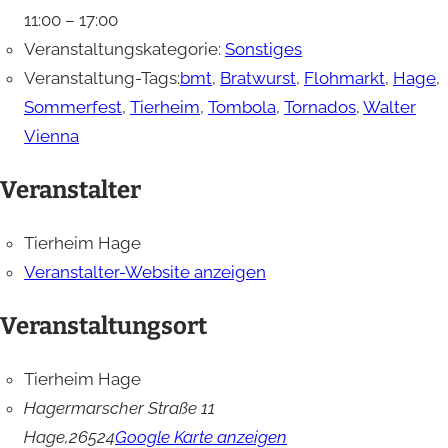
11:00 – 17:00
Veranstaltungskategorie:
Sonstiges
Veranstaltung-Tags:
bmt
,
Bratwurst
,
Flohmarkt
,
Hage
,
Sommerfest
,
Tierheim
,
Tombola
,
Tornados
,
Walter
Vienna
Veranstalter
Tierheim Hage
Veranstalter-Website anzeigen
Veranstaltungsort
Tierheim Hage
Hagermarscher Straße 11
Hage
,
26524
Google Karte anzeigen