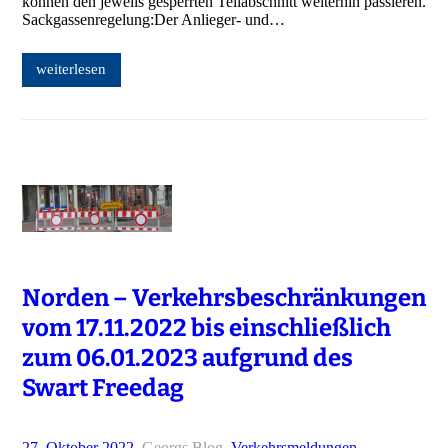
können den jeweils gesperrten Teilabschnitt weiterhin passieren.
Sackgassenregelung:Der Anlieger- und…
weiterlesen
Norden – Verkehrsbeschränkungen
vom 17.11.2022 bis einschließlich
zum 06.01.2023 aufgrund des
Swart Freedag
27. Oktober 2022
–
Georgs Blog
–
Verkehrsmeldungen