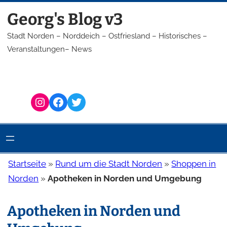
Zum
Georg's Blog v3
Inhalt
springen
Stadt Norden – Norddeich – Ostfriesland – Historisches –
Veranstaltungen– News
Instagram
Facebook
Twitter
Startseite
»
Rund um die Stadt Norden
»
Shoppen in
Norden
»
Apotheken in Norden und Umgebung
Apotheken in Norden und