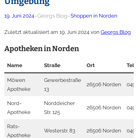
Umgebung
19. Juni 2024
–
Georgs Blog
–
Shoppen in Norden
Zuletzt aktualisiert am 19. Juni 2024 von
Georgs Blog
Apotheken in Norden
Name
Straße
Ort
Tele
Möwen
Gewerbestraße
26506 Norden
0493
Apotheke
13
Nord-
Norddeicher
26506 Norden
049
Apotheke
Str. 125
Rats-
Westerstr. 83
26506 Norden
0493
Apotheke