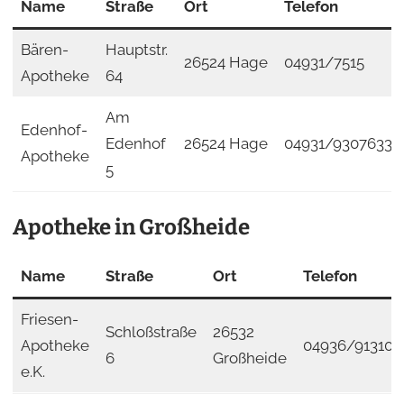
Name
Straße
Ort
Telefon
Bären-
Hauptstr.
26524 Hage
04931/7515
Apotheke
64
Am
Edenhof-
Edenhof
26524 Hage
04931/9307633
Apotheke
5
Apotheke in Großheide
Name
Straße
Ort
Telefon
Friesen-
Schloßstraße
26532
Apotheke
04936/913100
6
Großheide
e.K.