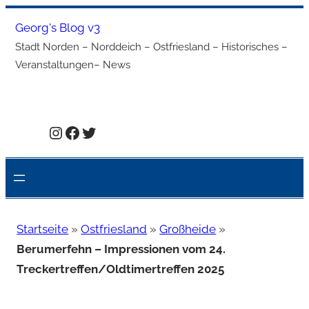
Zum
Georg's Blog v3
Inhalt
Stadt Norden – Norddeich – Ostfriesland – Historisches –
springen
Veranstaltungen– News
Instagram
Facebook
Twitter
Startseite
»
Ostfriesland
»
Großheide
»
Berumerfehn – Impressionen vom 24.
Treckertreffen/Oldtimertreffen 2025