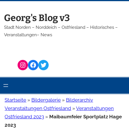
Zum
Inhalt
Georg's Blog v3
springen
Stadt Norden – Norddeich – Ostfriesland – Historisches –
Veranstaltungen– News
Instagram
Facebook
Twitter
Startseite
»
Bildergalerie
»
Bilderarchiv
Veranstaltungen Ostfriesland
»
Veranstaltungen
Ostfriesland 2023
»
Maibaumfeier Sportplatz Hage
2023