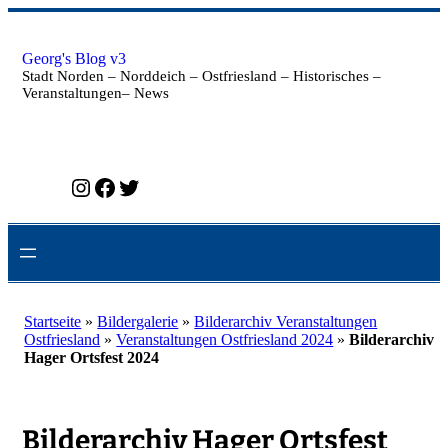
Zum
Inhalt
springen
Georg's Blog v3
Stadt Norden – Norddeich – Ostfriesland – Historisches –
Veranstaltungen– News
Instagram
Facebook
Twitter
Startseite
»
Bildergalerie
»
Bilderarchiv Veranstaltungen
Ostfriesland
»
Veranstaltungen Ostfriesland 2024
»
Bilderarchiv
Hager Ortsfest 2024
Bilderarchiv Hager Ortsfest