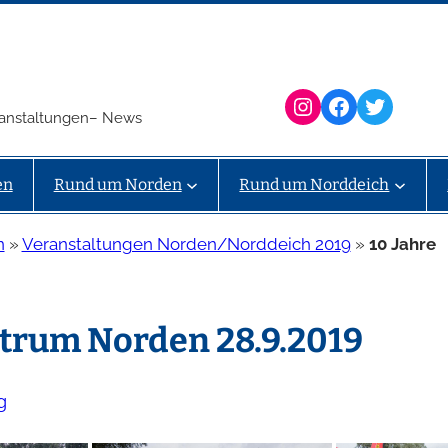
Instagram
Facebook
Twitter
eranstaltungen– News
en
Rund um Norden
Rund um Norddeich
n
»
Veranstaltungen Norden/Norddeich 2019
»
10 Jahre
ntrum Norden 28.9.2019
g