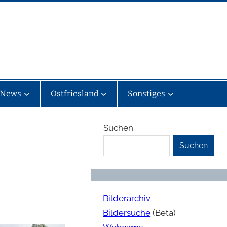
News
Ostfriesland
Sonstiges
Suchen
Suchen
Bilderarchiv
Bildersuche
(Beta)