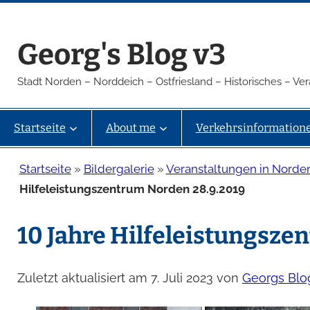
Zum
Inhalt
Georg's Blog v3
springen
Stadt Norden – Norddeich – Ostfriesland – Historisches – V
Startseite
About me
Verkehrsinformation
Startseite
»
Bildergalerie
»
Veranstaltungen in Norde
Hilfeleistungszentrum Norden 28.9.2019
10 Jahre Hilfeleistungsze
Zuletzt aktualisiert am 7. Juli 2023 von
Georgs Blo