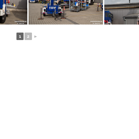
1
2
►