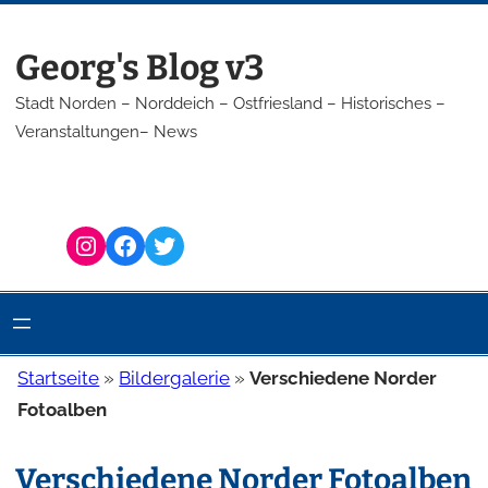
Zum
Inhalt
Georg's Blog v3
springen
Stadt Norden – Norddeich – Ostfriesland – Historisches –
Veranstaltungen– News
Instagram
Facebook
Twitter
Startseite
»
Bildergalerie
»
Verschiedene Norder
Fotoalben
Verschiedene Norder Fotoalben