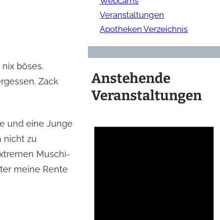
Webcams
Veranstaltungen
Apotheken Verzeichnis
 nix böses,
Anstehende
ergessen. Zack
Veranstaltungen
rle und eine Junge
 nicht zu
extremen Muschi-
päter meine Rente