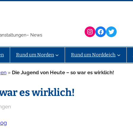
Instagram
Facebook
Twitter
eranstaltungen– News
en
Rund um Norden
Rund um Norddeich
gen
»
Die Jugend von Heute – so war es wirklich!
war es wirklich!
ungen
log