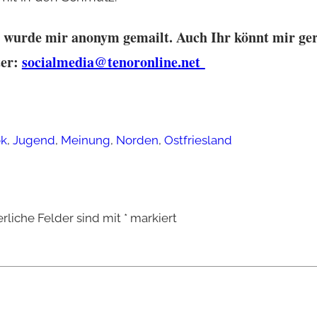
n wurde mir anonym gemailt. Auch Ihr könnt mir ger
ter:
socialmedia@tenoronline.net
ok
,
Jugend
,
Meinung
,
Norden
,
Ostfriesland
erliche Felder sind mit
*
markiert