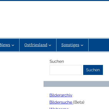
News
Ostfriesland
Sonstiges
Suchen
Suchen
Bilderarchiv
Bildersuche
(Beta)