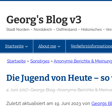
Zum
Inhalt
Georg's Blog v3
springen
Stadt Norden – Norddeich – Ostfriesland – Historisches – V
Startseite
About me
Verkehrsinformation
Startseite
»
Sonstiges
»
Anonyme Berichte & Meinun
Die Jugend von Heute – so 
4. Juni 2017
–
Georgs Blog
–
Anonyme Berichte & Mein
Zuletzt aktualisiert am 19. Juni 2023 von
Georgs B