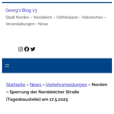
Zum
Georg's Blog v3
Inhalt
Stadt Norden – Norddeich – Ostfriesland – Historisches –
springen
Veranstaltungen– News
Instagram
Facebook
Twitter
Startseite
»
News
»
Verkehrsmeldungen
»
Norden
– Sperrung der Norddeicher Straße
(Tagesbaustelle) am 17.5.2025