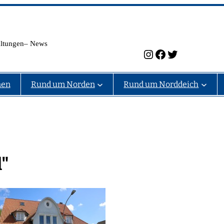
taltungen– News
Instagram
Facebook
Twitter
nen
Rund um Norden
Rund um Norddeich
l"