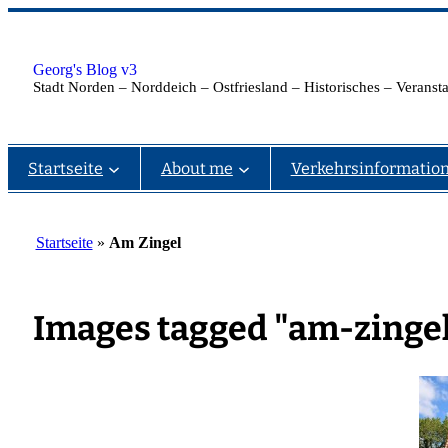
Zum
Inhalt
springen
Georg's Blog v3
Stadt Norden – Norddeich – Ostfriesland – Historisches – Verans
Startseite
About me
Verkehrsinformatio
Startseite
»
Am Zingel
Images tagged "am-zinge