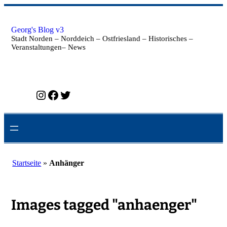
Zum
Inhalt
springen
Georg's Blog v3
Stadt Norden – Norddeich – Ostfriesland – Historisches –
Veranstaltungen– News
Instagram
Facebook
Twitter
Startseite
»
Anhänger
Images tagged "anhaenger"