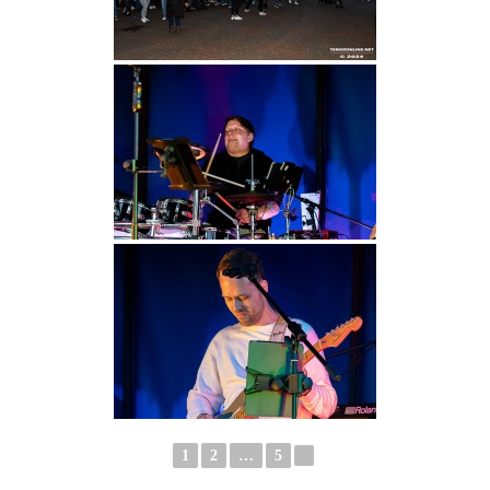
1
2
…
5
►