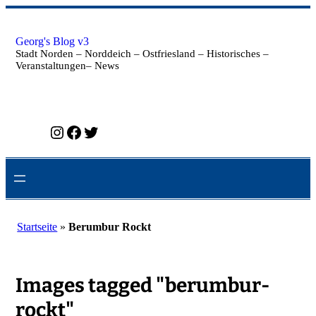
Zum
Inhalt
springen
Georg's Blog v3
Stadt Norden – Norddeich – Ostfriesland – Historisches –
Veranstaltungen– News
Instagram
Facebook
Twitter
Startseite
»
Berumbur Rockt
Images tagged "berumbur-
rockt"