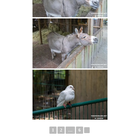
1
2
…
6
►