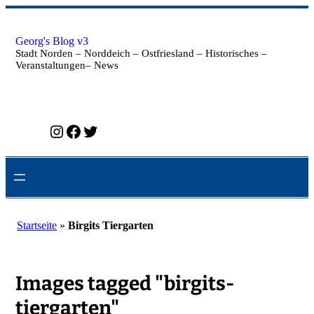
Zum
Inhalt
springen
Georg's Blog v3
Stadt Norden – Norddeich – Ostfriesland – Historisches –
Veranstaltungen– News
Instagram
Facebook
Twitter
Startseite
»
Birgits Tiergarten
Images tagged "birgits-
tiergarten"