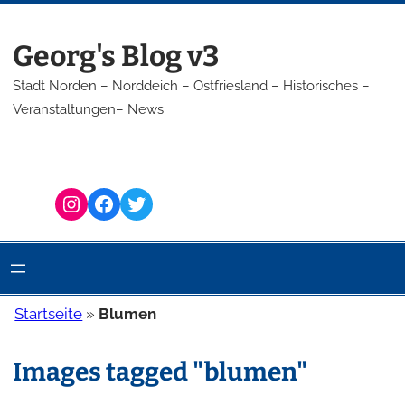
Zum
Inhalt
Georg's Blog v3
springen
Stadt Norden – Norddeich – Ostfriesland – Historisches –
Veranstaltungen– News
Instagram
Facebook
Twitter
Startseite
»
Blumen
Images tagged "blumen"