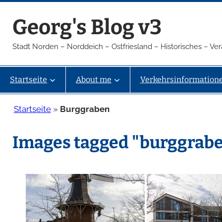
Zum
Georg's Blog v3
Inhalt
springen
Stadt Norden – Norddeich – Ostfriesland – Historisches – V
Startseite
About me
Verkehrsinformation
Startseite
»
Burggraben
Images tagged "burggrab