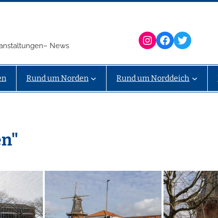
Instagram
Facebook
Twitter
eranstaltungen– News
en
Rund um Norden
Rund um Norddeich
en"