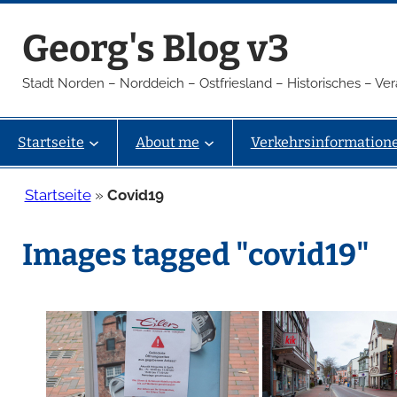
Zum
Georg's Blog v3
Inhalt
springen
Stadt Norden – Norddeich – Ostfriesland – Historisches – V
Startseite
About me
Verkehrsinformation
Startseite
»
Covid19
Images tagged "covid19"