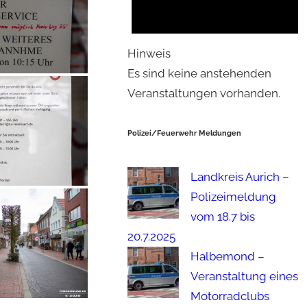
Hinweis
Es sind keine anstehenden
Veranstaltungen vorhanden.
Polizei/Feuerwehr Meldungen
Landkreis Aurich –
Polizeimeldung
vom 18.7 bis
20.7.2025
Halbemond –
Veranstaltung eines
Motorradclubs