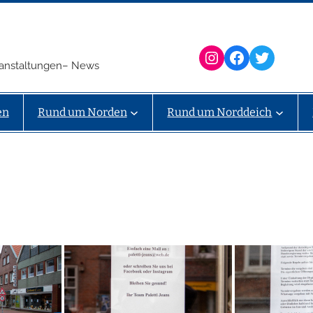
Instagram
Facebook
Twitter
eranstaltungen– News
en
Rund um Norden
Rund um Norddeich