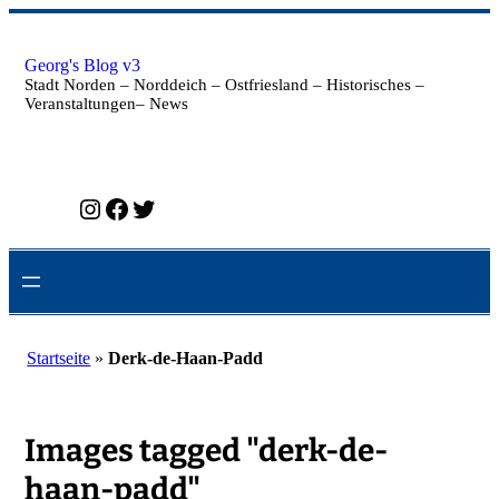
Zum
Inhalt
springen
Georg's Blog v3
Stadt Norden – Norddeich – Ostfriesland – Historisches –
Veranstaltungen– News
Instagram
Facebook
Twitter
Startseite
»
Derk-de-Haan-Padd
Images tagged "derk-de-
haan-padd"