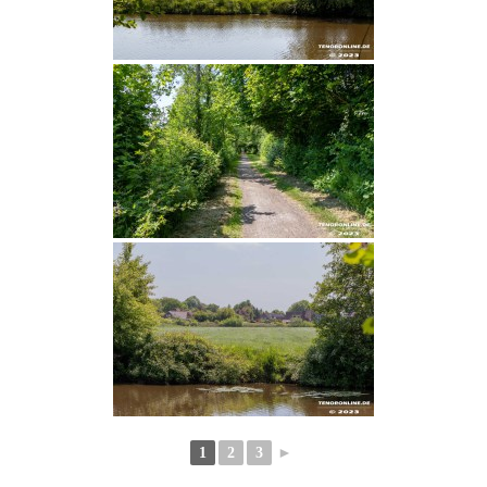
1
2
3
►