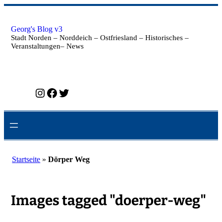
Zum
Inhalt
springen
Georg's Blog v3
Stadt Norden – Norddeich – Ostfriesland – Historisches –
Veranstaltungen– News
Instagram
Facebook
Twitter
Startseite
»
Dörper Weg
Images tagged "doerper-weg"