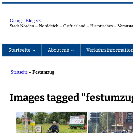
Zum
Inhalt
springen
Georg's Blog v3
Stadt Norden – Norddeich – Ostfriesland – Historisches – Verans
Startseite
About me
Verkehrsinformatio
Startseite
»
Festumzug
Images tagged "festumzu