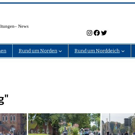
taltungen– News
Instagram
Facebook
Twitter
nen
Rund um Norden
Rund um Norddeich
g"