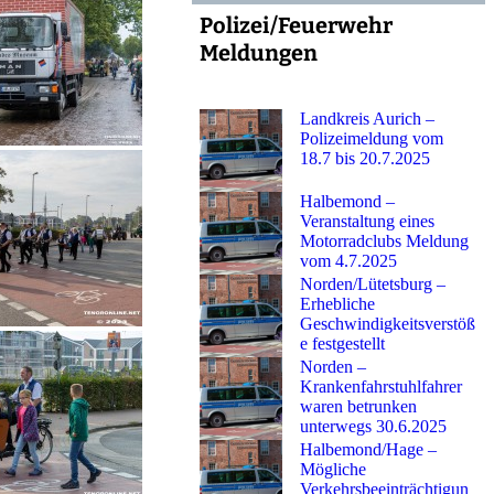
Polizei/Feuerwehr
Meldungen
Landkreis Aurich –
Polizeimeldung vom
18.7 bis 20.7.2025
Halbemond –
Veranstaltung eines
Motorradclubs Meldung
vom 4.7.2025
Norden/Lütetsburg –
Erhebliche
Geschwindigkeitsverstöß
e festgestellt
Norden –
Krankenfahrstuhlfahrer
waren betrunken
unterwegs 30.6.2025
Halbemond/Hage –
Mögliche
Verkehrsbeeinträchtigun