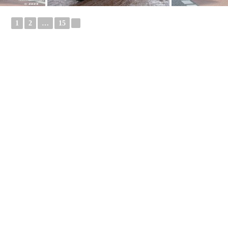
1
2
…
15
►