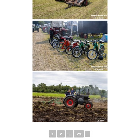
1
2
…
21
►