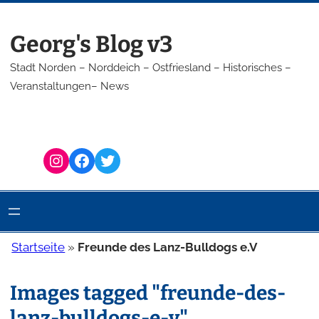
Zum
Inhalt
Georg's Blog v3
springen
Stadt Norden – Norddeich – Ostfriesland – Historisches –
Veranstaltungen– News
Instagram
Facebook
Twitter
Startseite
»
Freunde des Lanz-Bulldogs e.V
Images tagged "freunde-des-
lanz-bulldogs-e-v"