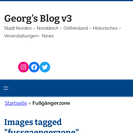
Zum
Inhalt
Georg's Blog v3
springen
Stadt Norden – Norddeich – Ostfriesland – Historisches –
Veranstaltungen– News
Instagram
Facebook
Twitter
Startseite
»
Fußgängerzone
Images tagged
"fussgaengerzone"