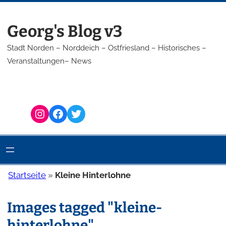
Zum
Inhalt
Georg's Blog v3
springen
Stadt Norden – Norddeich – Ostfriesland – Historisches –
Veranstaltungen– News
Instagram
Facebook
Twitter
Startseite
»
Kleine Hinterlohne
Images tagged "kleine-
hinterlohne"