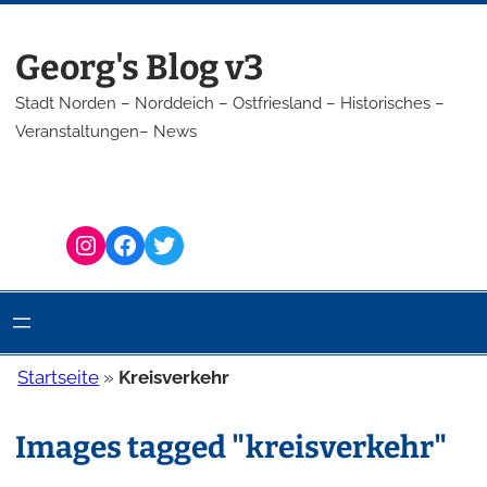
Zum
Inhalt
Georg's Blog v3
springen
Stadt Norden – Norddeich – Ostfriesland – Historisches –
Veranstaltungen– News
Instagram
Facebook
Twitter
Startseite
»
Kreisverkehr
Images tagged "kreisverkehr"