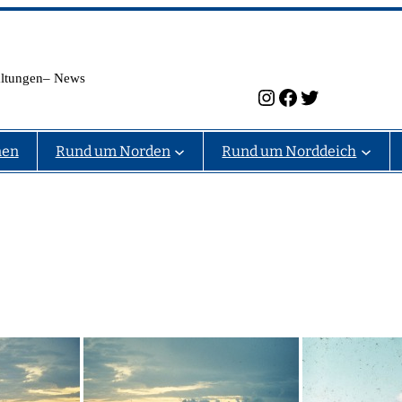
taltungen– News
Instagram
Facebook
Twitter
nen
Rund um Norden
Rund um Norddeich