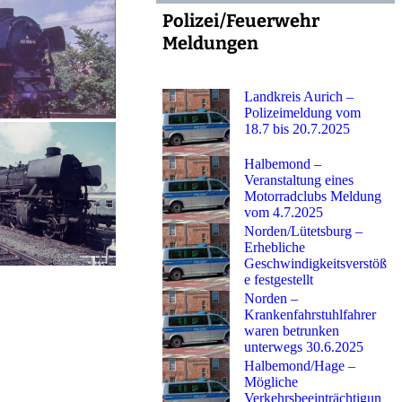
Polizei/Feuerwehr
Meldungen
Landkreis Aurich –
Polizeimeldung vom
18.7 bis 20.7.2025
Halbemond –
Veranstaltung eines
Motorradclubs Meldung
vom 4.7.2025
Norden/Lütetsburg –
Erhebliche
Geschwindigkeitsverstöß
e festgestellt
Norden –
Krankenfahrstuhlfahrer
waren betrunken
unterwegs 30.6.2025
Halbemond/Hage –
Mögliche
Verkehrsbeeinträchtigun