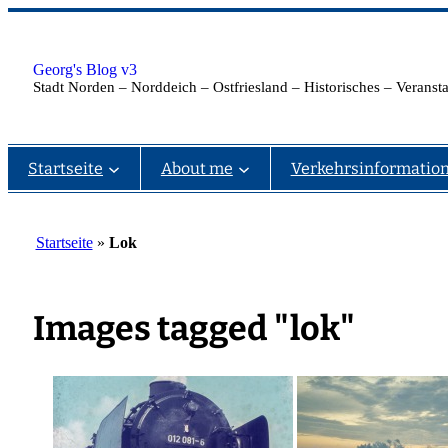
Zum
Inhalt
springen
Georg's Blog v3
Stadt Norden – Norddeich – Ostfriesland – Historisches – Verans
Startseite
About me
Verkehrsinformatio
Startseite
»
Lok
Images tagged "lok"