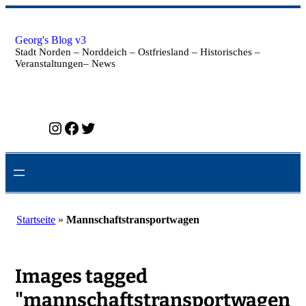
Zum
Inhalt
springen
Georg's Blog v3
Stadt Norden – Norddeich – Ostfriesland – Historisches –
Veranstaltungen– News
Instagram
Facebook
Twitter
Startseite
»
Mannschaftstransportwagen
Images tagged
"mannschaftstransportwagen