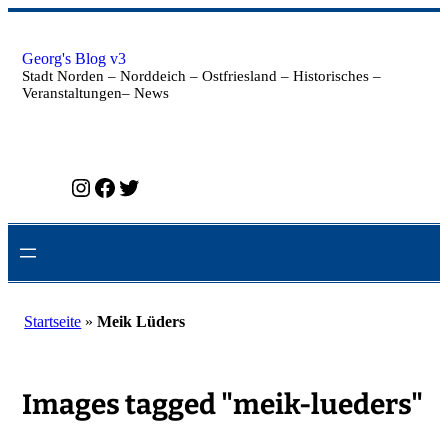
Zum
Inhalt
springen
Georg's Blog v3
Stadt Norden – Norddeich – Ostfriesland – Historisches –
Veranstaltungen– News
Instagram
Facebook
Twitter
Startseite
»
Meik Lüders
Images tagged "meik-lueders"