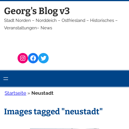
Zum
Georg's Blog v3
Inhalt
springen
Stadt Norden – Norddeich – Ostfriesland – Historisches –
Veranstaltungen– News
Instagram
Facebook
Twitter
Startseite
»
Neustadt
Images tagged "neustadt"