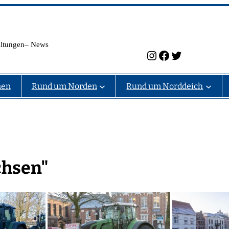
taltungen– News
Instagram
Facebook
Twitter
nen
Rund um Norden
Rund um Norddeich
chsen"