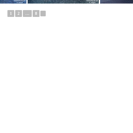
1
2
…
8
►