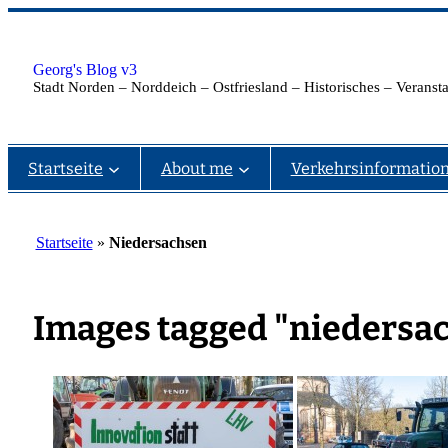
Zum
Inhalt
springen
Georg's Blog v3
Stadt Norden – Norddeich – Ostfriesland – Historisches – Verans
Startseite
About me
Verkehrsinformatio
Startseite
»
Niedersachsen
Images tagged "niedersa