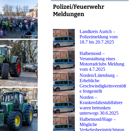
Polizei/Feuerwehr
Meldungen
Landkreis Aurich –
Polizeimeldung vom
18.7 bis 20.7.2025
Halbemond –
Veranstaltung eines
Motorradclubs Meldung
vom 4.7.2025
Norden/Lütetsburg –
Erhebliche
Geschwindigkeitsverstöß
e festgestellt
Norden –
Krankenfahrstuhlfahrer
waren betrunken
unterwegs 30.6.2025
Halbemond/Hage –
Mögliche
Verkehrsbeeinträchtigun