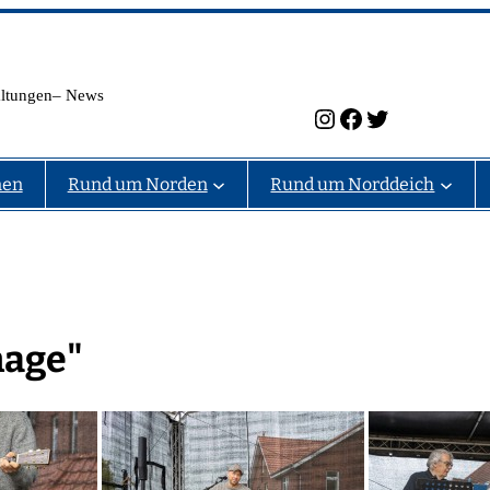
taltungen– News
Instagram
Facebook
Twitter
nen
Rund um Norden
Rund um Norddeich
hage"