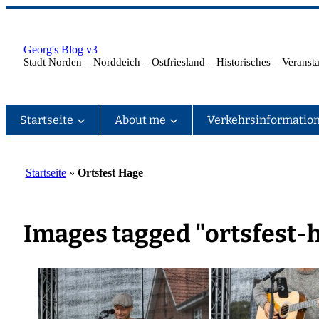
Zum
Inhalt
springen
Georg's Blog v3
Stadt Norden – Norddeich – Ostfriesland – Historisches – Verans
Startseite
About me
Verkehrsinformatio
Startseite
»
Ortsfest Hage
Images tagged "ortsfest-