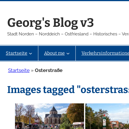
Zum
Inhalt
Georg's Blog v3
springen
Stadt Norden – Norddeich – Ostfriesland – Historisches – V
Startseite
About me
Verkehrsinformation
Startseite
»
Osterstraße
Images tagged "osterstras