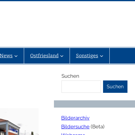
News
Ostfriesland
Sonstiges
Suchen
Suchen
Bilderarchiv
Bildersuche
(Beta)