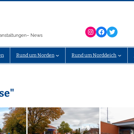
Instagram
Facebook
Twitter
eranstaltungen– News
en
Rund um Norden
Rund um Norddeich
se"