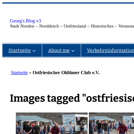
Zum
Inhalt
springen
Georg's Blog v3
Stadt Norden – Norddeich – Ostfriesland – Historisches – Verans
Startseite
About me
Verkehrsinformatio
Startseite
»
Ostfriesischer Oldtimer Club e.V.
Images tagged "ostfriesi