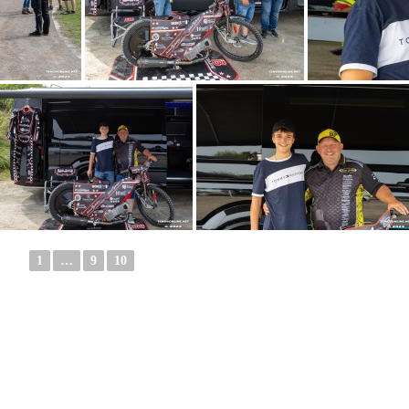
1
…
9
10