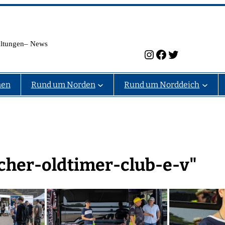
taltungen– News
Instagram
Facebook
Twitter
nen
Rund um Norden
Rund um Norddeich
scher-oldtimer-club-e-v"