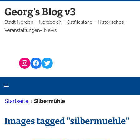
Zum
Georg's Blog v3
Inhalt
springen
Stadt Norden – Norddeich – Ostfriesland – Historisches –
Veranstaltungen– News
Instagram
Facebook
Twitter
Startseite
»
Silbermühle
Images tagged "silbermuehle"