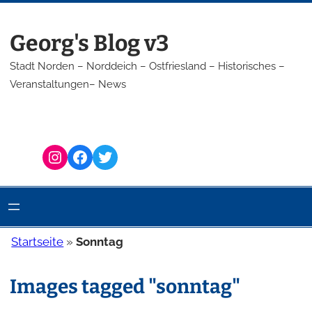
Zum
Inhalt
Georg's Blog v3
springen
Stadt Norden – Norddeich – Ostfriesland – Historisches –
Veranstaltungen– News
Instagram
Facebook
Twitter
Startseite
»
Sonntag
Images tagged "sonntag"