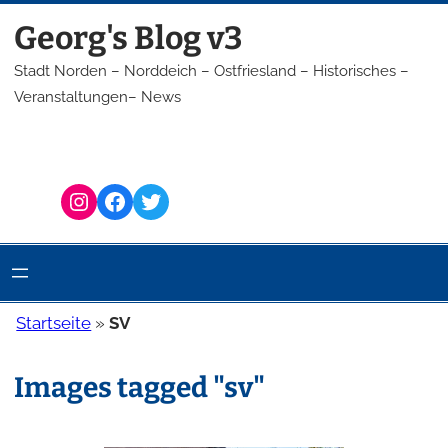
Zum
Georg's Blog v3
Inhalt
springen
Stadt Norden – Norddeich – Ostfriesland – Historisches –
Veranstaltungen– News
Instagram
Facebook
Twitter
Startseite
»
SV
Images tagged "sv"