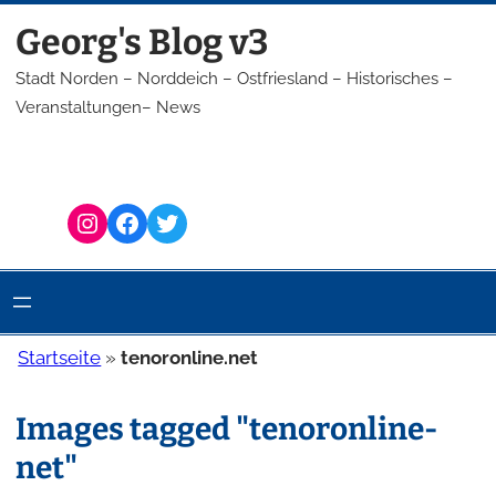
Zum
Georg's Blog v3
Inhalt
springen
Stadt Norden – Norddeich – Ostfriesland – Historisches –
Veranstaltungen– News
Instagram
Facebook
Twitter
Startseite
»
tenoronline.net
Images tagged "tenoronline-
net"