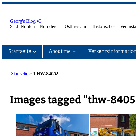
Zum
Inhalt
springen
Georg's Blog v3
Stadt Norden – Norddeich – Ostfriesland – Historisches – Verans
Startseite
About me
Verkehrsinformatio
Startseite
»
THW-84052
Images tagged "thw-8405