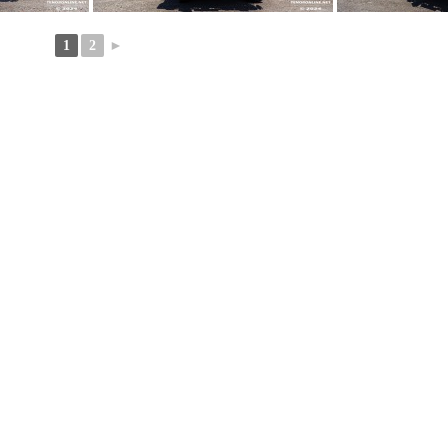
1
2
►