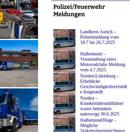
Polizei/Feuerwehr
Meldungen
Landkreis Aurich –
Polizeimeldung vom
18.7 bis 20.7.2025
Halbemond –
Veranstaltung eines
Motorradclubs Meldung
vom 4.7.2025
Norden/Lütetsburg –
Erhebliche
Geschwindigkeitsverstöß
e festgestellt
Norden –
Krankenfahrstuhlfahrer
waren betrunken
unterwegs 30.6.2025
Halbemond/Hage –
Mögliche
Verkehrsbeeinträchtigun