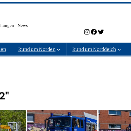
taltungen– News
Instagram
Facebook
Twitter
nen
Rund um Norden
Rund um Norddeich
2"