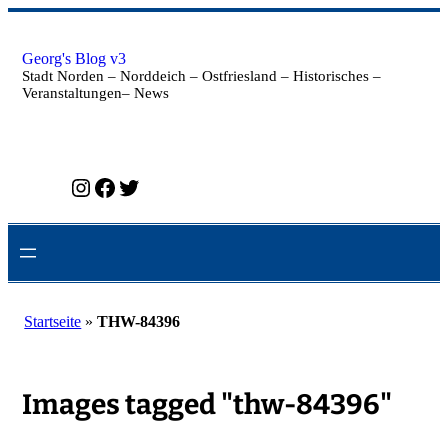
Zum
Inhalt
springen
Georg's Blog v3
Stadt Norden – Norddeich – Ostfriesland – Historisches –
Veranstaltungen– News
Instagram
Facebook
Twitter
Startseite
»
THW-84396
Images tagged "thw-84396"