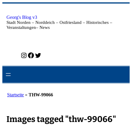
Zum
Inhalt
springen
Georg's Blog v3
Stadt Norden – Norddeich – Ostfriesland – Historisches –
Veranstaltungen– News
Instagram
Facebook
Twitter
Startseite
»
THW-99066
Images tagged "thw-99066"