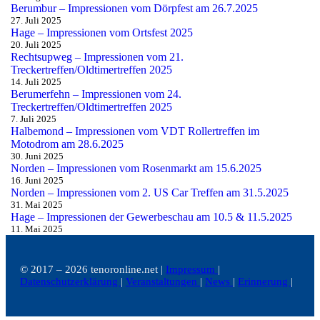
Berumbur – Impressionen vom Dörpfest am 26.7.2025
27. Juli 2025
Hage – Impressionen vom Ortsfest 2025
20. Juli 2025
Rechtsupweg – Impressionen vom 21.
Treckertreffen/Oldtimertreffen 2025
14. Juli 2025
Berumerfehn – Impressionen vom 24.
Treckertreffen/Oldtimertreffen 2025
7. Juli 2025
Halbemond – Impressionen vom VDT Rollertreffen im
Motodrom am 28.6.2025
30. Juni 2025
Norden – Impressionen vom Rosenmarkt am 15.6.2025
16. Juni 2025
Norden – Impressionen vom 2. US Car Treffen am 31.5.2025
31. Mai 2025
Hage – Impressionen der Gewerbeschau am 10.5 & 11.5.2025
11. Mai 2025
© 2017 – 2026 tenoronline.net |
Impressum
|
Datenschutzerklärung
|
Veranstaltungen
|
News
|
Erinnerung
|