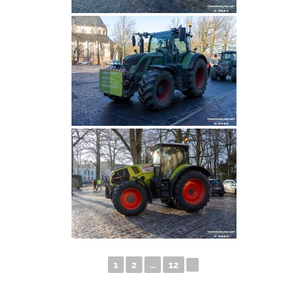
1
2
…
12
►