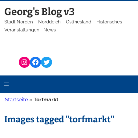
Zum
Georg's Blog v3
Inhalt
springen
Stadt Norden – Norddeich – Ostfriesland – Historisches –
Veranstaltungen– News
Instagram
Facebook
Twitter
Startseite
»
Torfmarkt
Images tagged "torfmarkt"