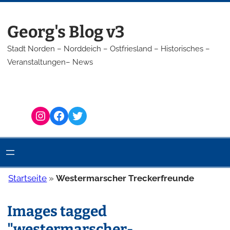
Zum
Inhalt
Georg's Blog v3
springen
Stadt Norden – Norddeich – Ostfriesland – Historisches –
Veranstaltungen– News
Instagram
Facebook
Twitter
Startseite
»
Westermarscher Treckerfreunde
Images tagged
"westermarscher-