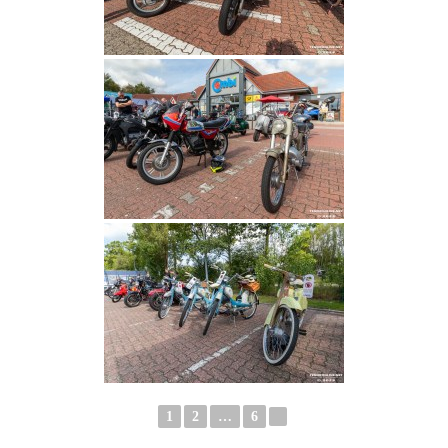
1
2
…
6
►