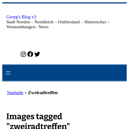
Zum
Inhalt
springen
Georg's Blog v3
Stadt Norden – Norddeich – Ostfriesland – Historisches –
Veranstaltungen– News
Instagram
Facebook
Twitter
Startseite
»
Zweiradtreffen
Images tagged
"zweiradtreffen"