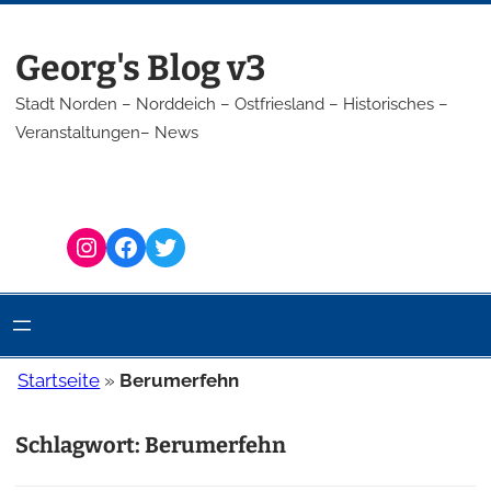
Zum
Inhalt
Georg's Blog v3
springen
Stadt Norden – Norddeich – Ostfriesland – Historisches –
Veranstaltungen– News
Instagram
Facebook
Twitter
Startseite
»
Berumerfehn
Schlagwort:
Berumerfehn