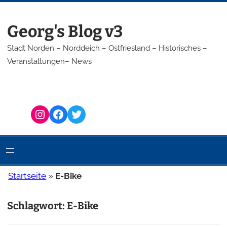
Zum
Inhalt
Georg's Blog v3
springen
Stadt Norden – Norddeich – Ostfriesland – Historisches –
Veranstaltungen– News
Instagram
Facebook
Twitter
Startseite
»
E-Bike
Schlagwort:
E-Bike