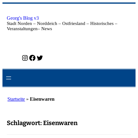
Zum
Inhalt
springen
Georg's Blog v3
Stadt Norden – Norddeich – Ostfriesland – Historisches –
Veranstaltungen– News
Instagram
Facebook
Twitter
Startseite
»
Eisenwaren
Schlagwort:
Eisenwaren