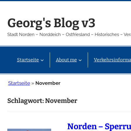
Zum
Inhalt
Georg's Blog v3
springen
Stadt Norden – Norddeich – Ostfriesland – Historisches – V
Startseite
About me
Verkehrsinforma
Startseite
»
November
Schlagwort:
November
Norden – Sperru